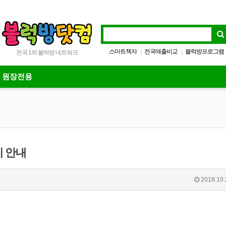
스마트책자
전국매출비교
블럭방프로그램
|
|
전국 1위 블럭방 네트워크
방방프로그램
|
원장전용
지 안내
2018.10.