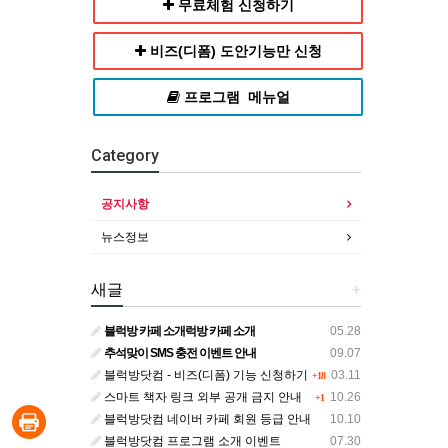
무료체험 신청하기
비즈(디폼) 도안기능만 신청
프로그램 메뉴얼
Category
공지사항
뉴스정보
새글
+
블럭방 카페 소개럭방 카페 소개
05.28
추석맞이 SMS 충전 이벤트 안내
09.07
블럭방닷컴 - 비즈(디폼) 기능 신청하기
03.11
+18
스마트 책자 링크 외부 공개 금지 안내
10.26
+1
블럭방닷컴 네이버 카페 회원 등급 안내
10.10
블럭방닷컴 프로그램 소개 이벤트
07.30